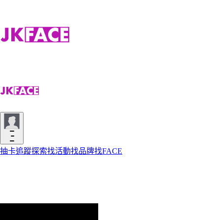
抽卡
追蹤
探索
找活動
找品牌
找FACE