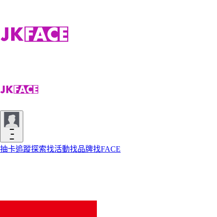
抽卡
追蹤
探索
找活動
找品牌
找FACE