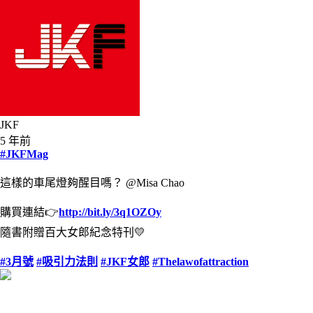
JKF
5 年前
#JKFMag
這樣的車尾燈夠醒目嗎？ @Misa Chao
購買連結👉
http://bit.ly/3q1OZOy
隨書附贈百大女郎紀念特刊💛
#3月號
#吸引力法則
#JKF女郎
#Thelawofattraction