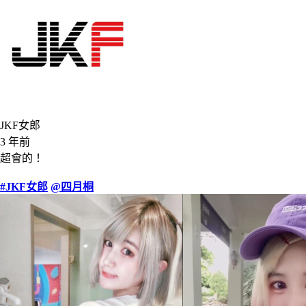
JKF女郎
3 年前
超會的！
#JKF女郎
@四月桐