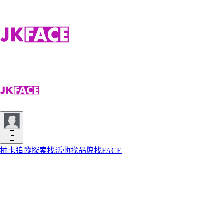
抽卡
追蹤
探索
找活動
找品牌
找FACE