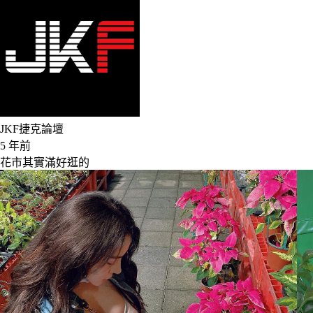
JKF捷克論壇
5 年前
花市其實滿好逛的