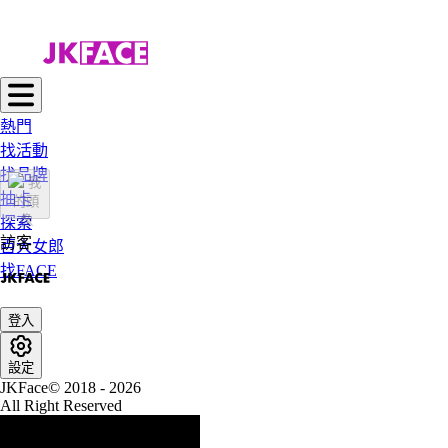
熱門
找活動
找品牌
抽卡
探索
訪客
百大女郎
找FACE
登入
設定
JKFace© 2018 - 2026
All Right Reserved