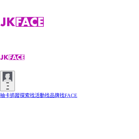
抽卡
追蹤
探索
找活動
找品牌
找FACE