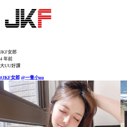
JKF女郎
4 年前
大UU好讚
#JKF女郎
@一隻小uu