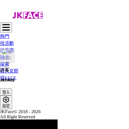
熱門
找活動
找品牌
抽卡
探索
訪客
百大女郎
找FACE
登入
設定
JKFace© 2018 - 2026
All Right Reserved