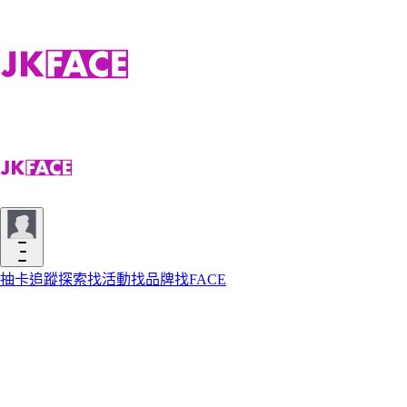
抽卡
追蹤
探索
找活動
找品牌
找FACE