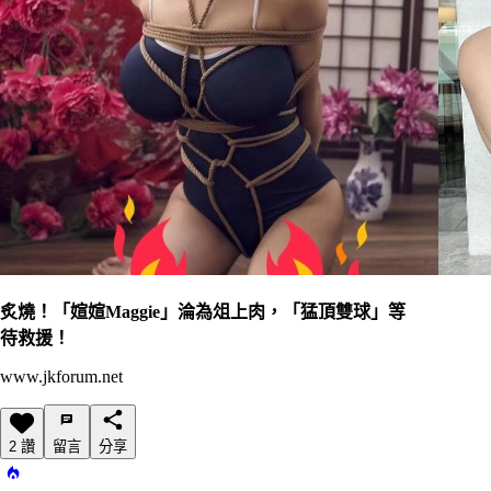
炙燒！「媗媗Maggie」淪為俎上肉，「猛頂雙球」等
待救援！
www.jkforum.net
2 讚
留言
分享