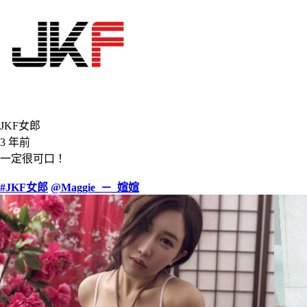
JKF女郎
3 年前
一定很可口！
#JKF女郎
@Maggie_－_媗媗