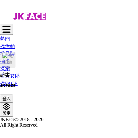
熱門
找活動
找品牌
抽卡
探索
訪客
百大女郎
找FACE
登入
設定
JKFace© 2018 - 2026
All Right Reserved