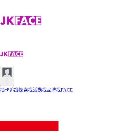
抽卡
追蹤
探索
找活動
找品牌
找FACE