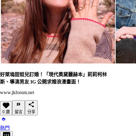
好萊塢甜姐兒訂婚！「現代奧黛麗赫本」莉莉柯林
斯、導演男友 IG 公開求婚浪漫畫面！
www.jkforum.net
0 讚
留言
分享
熱門