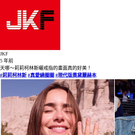
JKF
5 年前
天哪～莉莉柯林斯曬戒指的畫面真的好美！
#莉莉柯林斯
#真愛繞圈圈
#現代版奧黛麗赫本