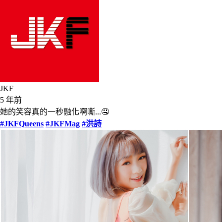
JKF
5 年前
她的笑容真的一秒融化啊嘶...🤤
#JKFQueens
#JKFMag
#洪詩