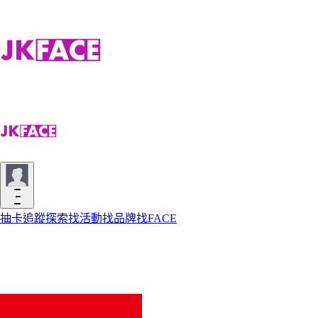
抽卡
追蹤
探索
找活動
找品牌
找FACE