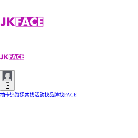
抽卡
追蹤
探索
找活動
找品牌
找FACE