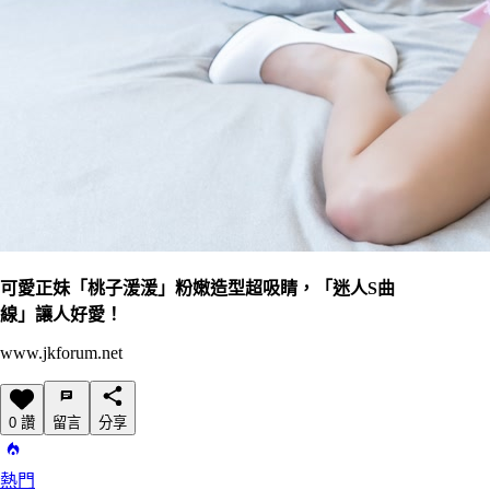
可愛正妹「桃子湲湲」粉嫩造型超吸睛，「迷人S曲
線」讓人好愛！
www.jkforum.net
0 讚
留言
分享
熱門