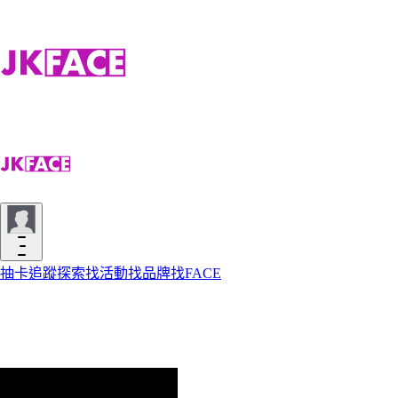
抽卡
追蹤
探索
找活動
找品牌
找FACE