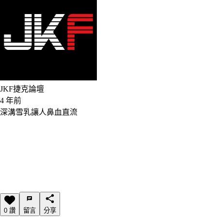
JKF捷克論壇
4 年前
深溝雪乳讓人鼻血直流
0 讚
留言
分享