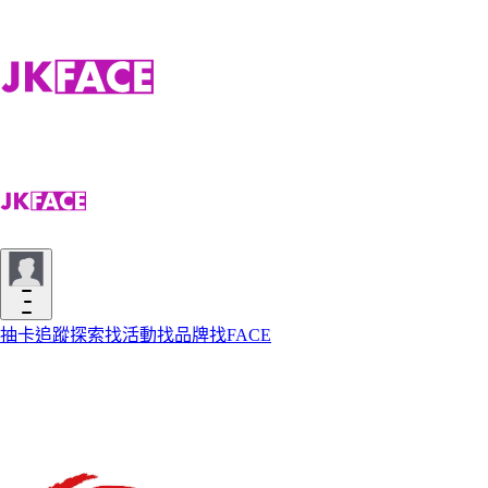
抽卡
追蹤
探索
找活動
找品牌
找FACE