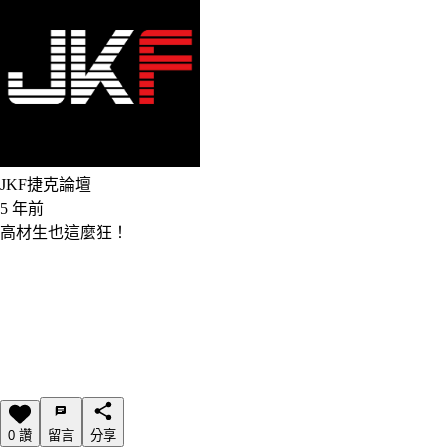
JKF捷克論壇
5 年前
高材生也這麼狂！
0 讚
留言
分享