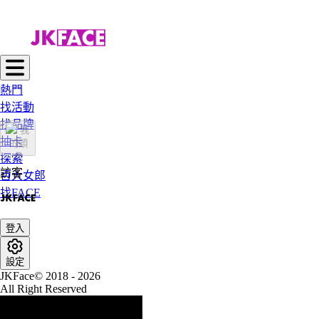
熱門
找活動
找品牌
抽卡
探索
訪客
百大女郎
找FACE
登入
設定
JKFace© 2018 - 2026
All Right Reserved