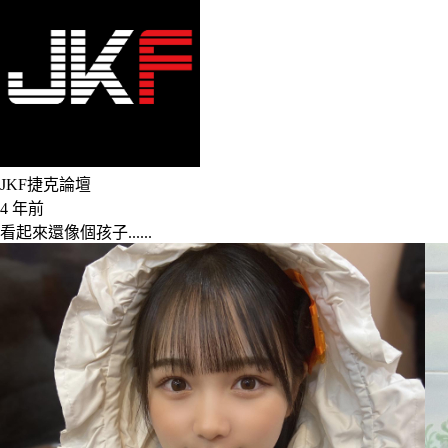
JKF捷克論壇
4 年前
看起來還像個孩子......