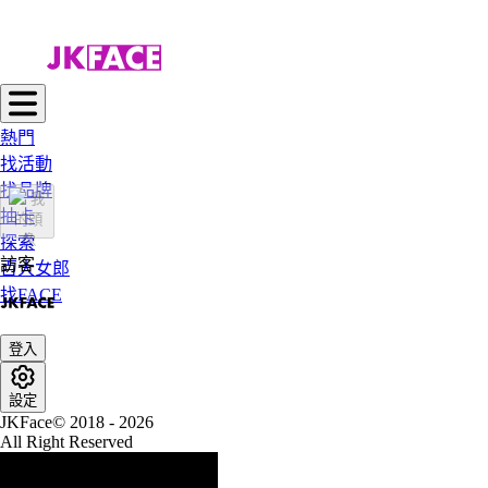
熱門
找活動
找品牌
抽卡
探索
訪客
百大女郎
找FACE
登入
設定
JKFace© 2018 - 2026
All Right Reserved