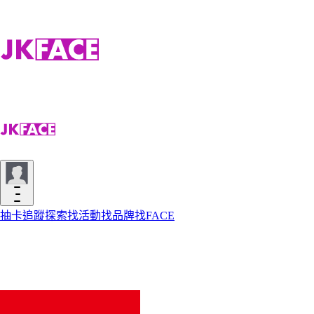
抽卡
追蹤
探索
找活動
找品牌
找FACE