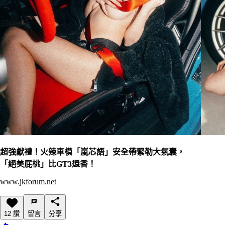
超強獻禮！火辣車模「嵐芯語」安全帶緊勒大氣囊，
「絕美屁桃」比GT3還香！
www.jkforum.net
12 讚
留言
分享