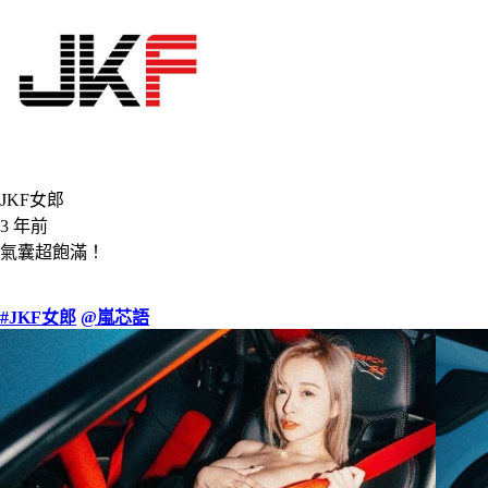
JKF女郎
3 年前
氣囊超飽滿！
#JKF女郎
@嵐芯語