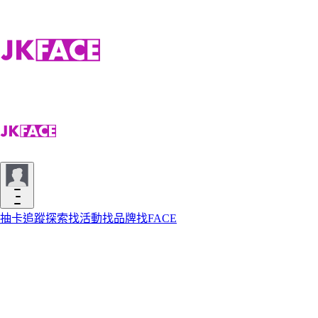
抽卡
追蹤
探索
找活動
找品牌
找FACE