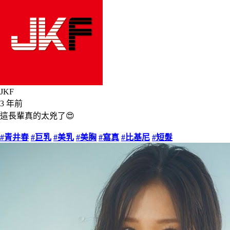
JKF
3 年前
這長輩真的太兇了😍
#青井春
#巨乳
#美乳
#美胸
#寫真
#比基尼
#短髮