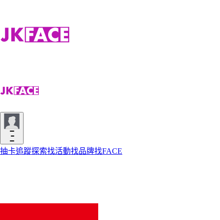
抽卡
追蹤
探索
找活動
找品牌
找FACE