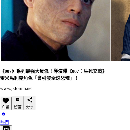
《007》系列最強大反派！導演曝《007：生死交戰》
雷米馬利克角色「會引發全球恐懼」！
www.jkforum.net
0 讚
留言
分享
熱門