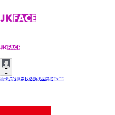
抽卡
追蹤
探索
找活動
找品牌
找FACE