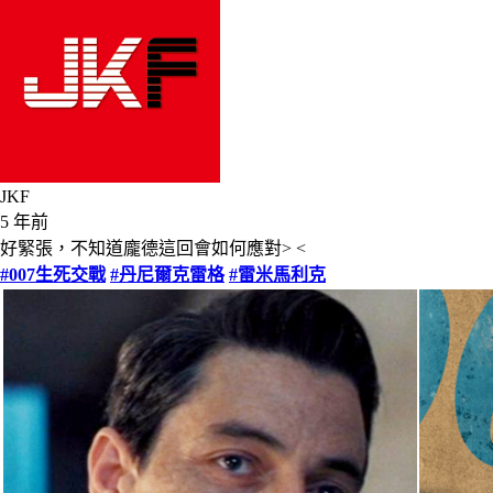
JKF
5 年前
好緊張，不知道龐德這回會如何應對> <
#007生死交戰
#丹尼爾克雷格
#雷米馬利克