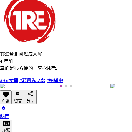
TRE台北國際成人展
4 年前
真的是很方便的一套衣服🥰
#AV女優
#若月みいな
#拍攝中
0 讚
留言
分享
熱門
序號