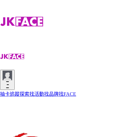
抽卡
追蹤
探索
找活動
找品牌
找FACE