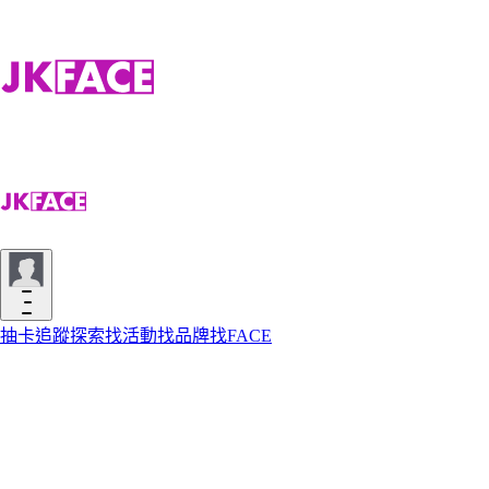
抽卡
追蹤
探索
找活動
找品牌
找FACE