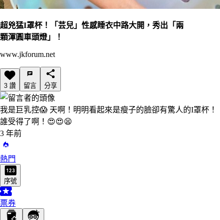
超兇猛I罩杯！「芸兒」性感睡衣中路大開，秀出「兩
顆渾圓車頭燈」！
www.jkforum.net
3 讚
留言
分享
我是巨乳控
😱 天啊！明明看起來是瘦子的臉卻有驚人的I罩杯！
誰受得了啊！😍😍😫
3 年前
熱門
序號
票券