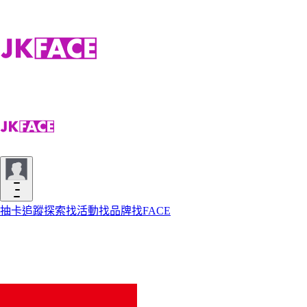
抽卡
追蹤
探索
找活動
找品牌
找FACE