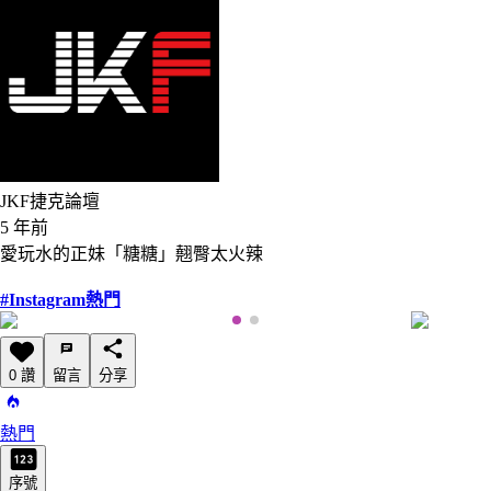
JKF捷克論壇
5 年前
愛玩水的正妹「糖糖」翹臀太火辣
#Instagram熱門
0 讚
留言
分享
熱門
序號