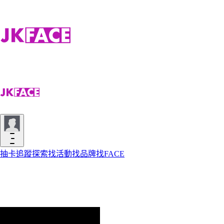
抽卡
追蹤
探索
找活動
找品牌
找FACE