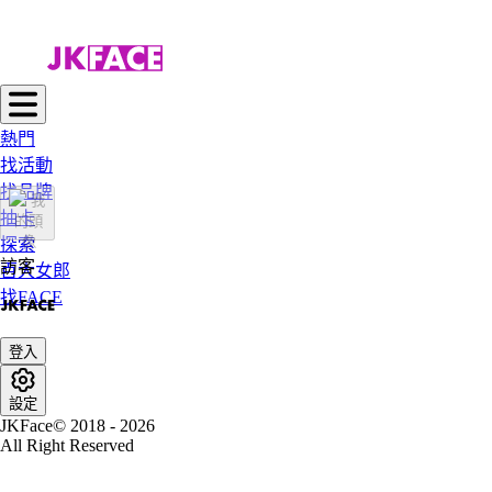
熱門
找活動
找品牌
抽卡
探索
訪客
百大女郎
找FACE
登入
設定
JKFace© 2018 - 2026
All Right Reserved