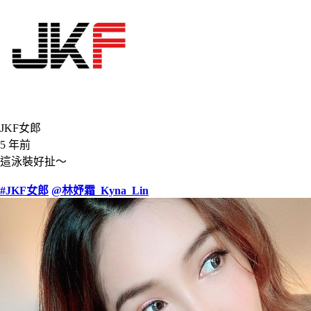
JKF女郎
5 年前
這泳裝好扯～
#JKF女郎
@林妤霜_Kyna_Lin