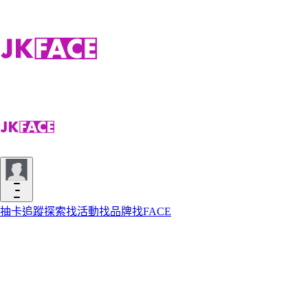
抽卡
追蹤
探索
找活動
找品牌
找FACE