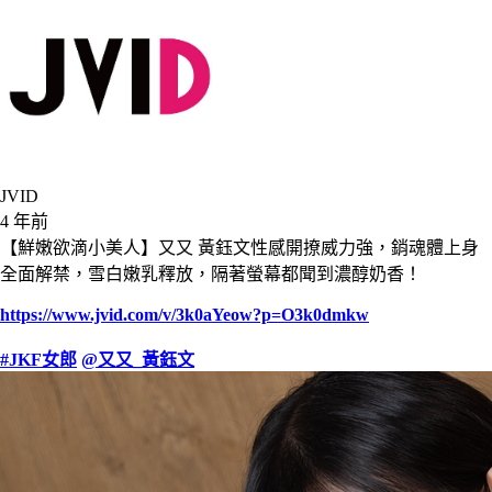
JVID
4 年前
【鮮嫩欲滴小美人】又又 黃鈺文性感開撩威力強，銷魂體上身
全面解禁，雪白嫩乳釋放，隔著螢幕都聞到濃醇奶香！
https://www.jvid.com/v/3k0aYeow?p=O3k0dmkw
#JKF女郎
@又又_黃鈺文