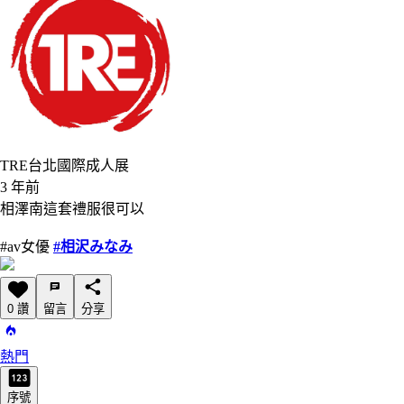
TRE台北國際成人展
3 年前
相澤南這套禮服很可以
#av女優
#相沢みなみ
0 讚
留言
分享
熱門
序號