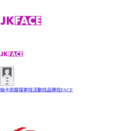
抽卡
追蹤
探索
找活動
找品牌
找FACE