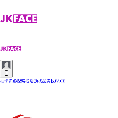
抽卡
追蹤
探索
找活動
找品牌
找FACE