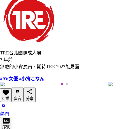
TRE台北國際成人展
3 年前
無敵的小宵虎南，期待TRE 2023能見面
#AV女優
#小宵こなん
0 讚
留言
分享
熱門
序號