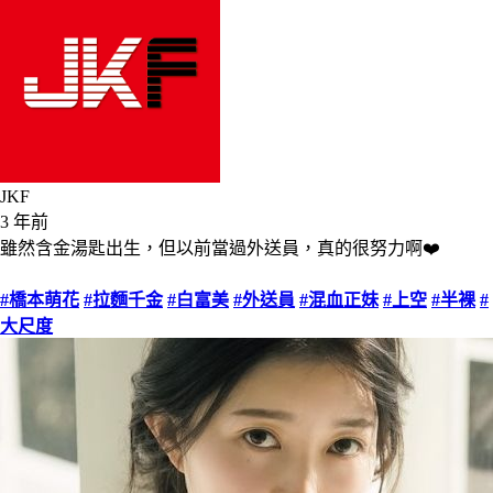
JKF
3 年前
雖然含金湯匙出生，但以前當過外送員，真的很努力啊❤️
#橋本萌花
#拉麵千金
#白富美
#外送員
#混血正妹
#上空
#半裸
#
大尺度