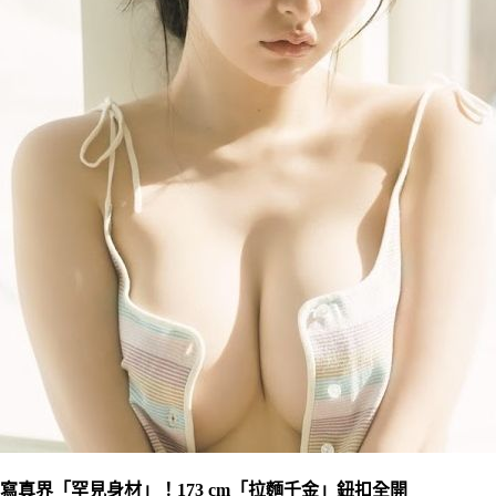
寫真界「罕見身材」！173 cm「拉麵千金」鈕扣全開