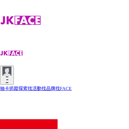
抽卡
追蹤
探索
找活動
找品牌
找FACE