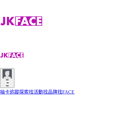
抽卡
追蹤
探索
找活動
找品牌
找FACE