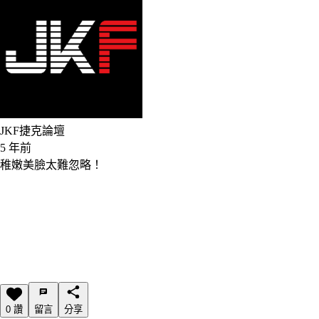
JKF捷克論壇
5 年前
稚嫩美臉太難忽略！
0 讚
留言
分享