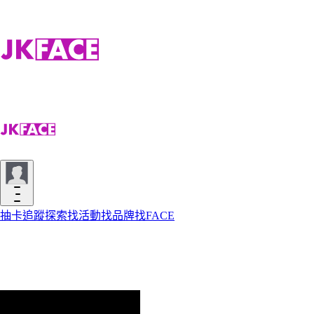
抽卡
追蹤
探索
找活動
找品牌
找FACE