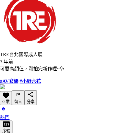
TRE台北國際成人展
3 年前
可愛高顏值，剛拍完新作喔~💦
#AV女優
#小野六花
0 讚
留言
分享
熱門
序號