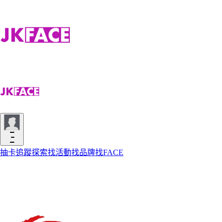
抽卡
追蹤
探索
找活動
找品牌
找FACE