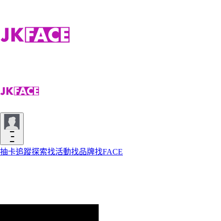
抽卡
追蹤
探索
找活動
找品牌
找FACE