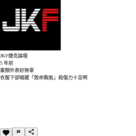
JKF捷克論壇
5 年前
童顏外表好無辜
衣服下卻暗藏「致命胸氣」殺傷力十足啊