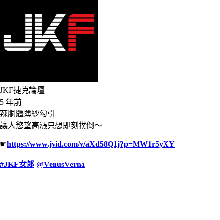
JKF捷克論壇
5 年前
辣胴體薄紗勾引
讓人慾望高漲只想即刻撲倒～
☛
https://www.jvid.com/v/aXd58Q1j?p=MW1r5yXY
#JKF女郎
@VenusVerna