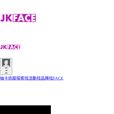
抽卡
追蹤
探索
找活動
找品牌
找FACE