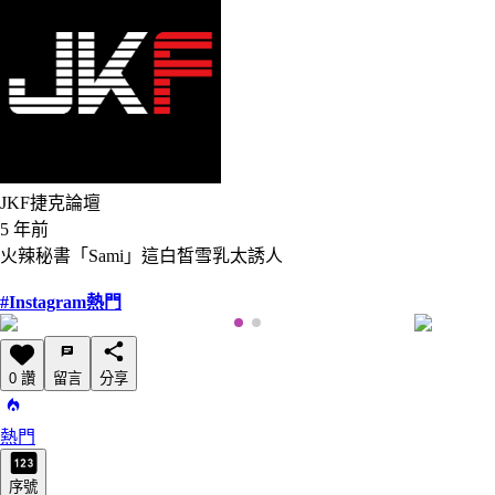
JKF捷克論壇
5 年前
火辣秘書「Sami」這白皙雪乳太誘人
#Instagram熱門
0 讚
留言
分享
熱門
序號