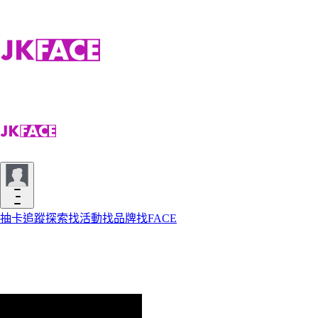
抽卡
追蹤
探索
找活動
找品牌
找FACE