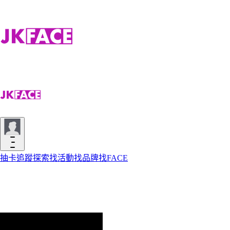
抽卡
追蹤
探索
找活動
找品牌
找FACE