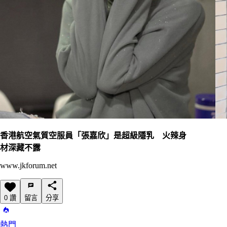
香港航空氣質空服員「張嘉欣」是超級隱乳 火辣身
材深藏不露
www.jkforum.net
0 讚
留言
分享
熱門