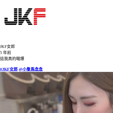
JKF女郎
5 年前
這我真的喝爆
#JKF女郎
@小隻馬念念