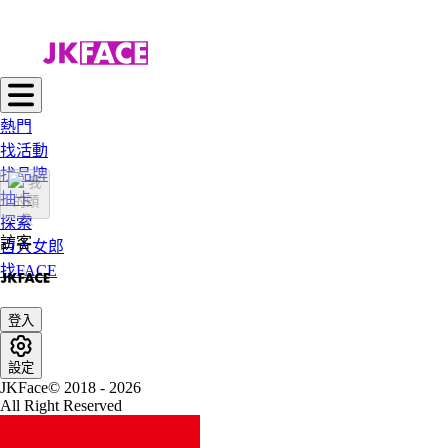
熱門
找活動
找品牌
抽卡
探索
訪客
百大女郎
找FACE
登入
設定
JKFace© 2018 - 2026
All Right Reserved