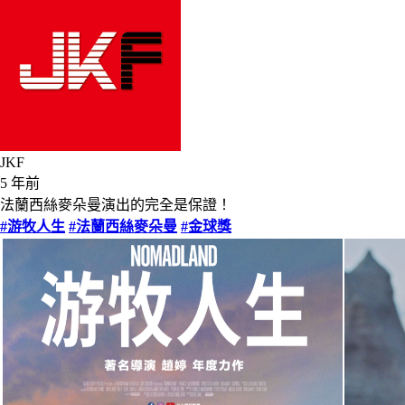
JKF
5 年前
法蘭西絲麥朵曼演出的完全是保證！
#游牧人生
#法蘭西絲麥朵曼
#金球獎