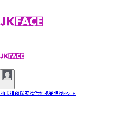
抽卡
追蹤
探索
找活動
找品牌
找FACE