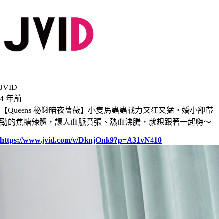
JVID
4 年前
【Queens 秘戀暗夜薔薇】小隻馬蟲蟲戰力又狂又猛。嬌小卻帶
勁的焦糖辣體，讓人血脈賁張、熱血沸騰，就想跟著一起嗨～
https://www.jvid.com/v/DknjOnk9?p=A31vN410