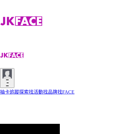
抽卡
追蹤
探索
找活動
找品牌
找FACE