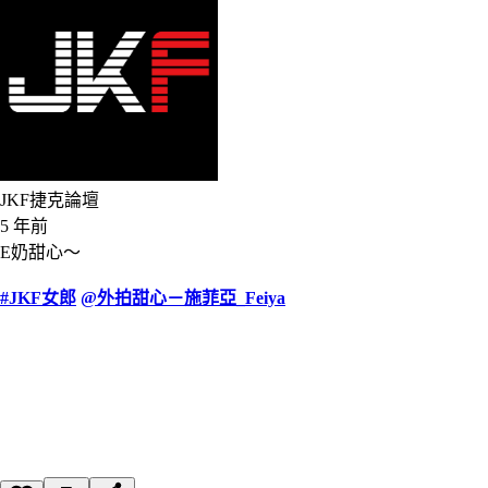
JKF捷克論壇
5 年前
E奶甜心～
#JKF女郎
@外拍甜心－施菲亞_Feiya