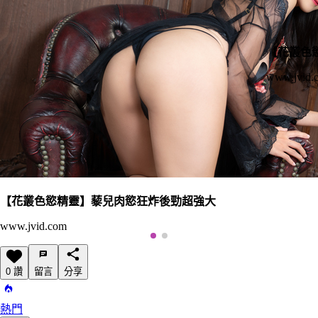
【花叢色
www.jvid.
【花叢色慾精靈】藜兒肉慾狂炸後勁超強大
www.jvid.com
0 讚
留言
分享
熱門