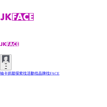
抽卡
追蹤
探索
找活動
找品牌
找FACE