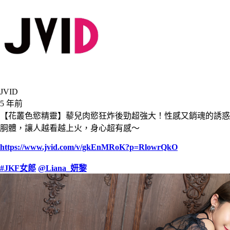
JVID
5 年前
【花叢色慾精靈】藜兒肉慾狂炸後勁超強大！性感又銷魂的誘惑
胴體，讓人越看越上火，身心超有感～
https://www.jvid.com/v/gkEnMRoK?p=RlowrQkO
#JKF女郎
@Liana_妍黎