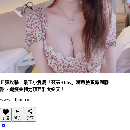
Ｅ彈攻擊！最正小隻馬「茲茲Abby」精緻臉蛋嫩到發
甜，纖瘦美體力頂巨乳太逆天！
www.jkforum.net
1 讚
留言
分享