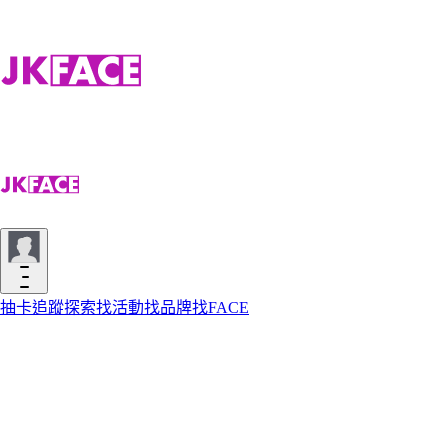
抽卡
追蹤
探索
找活動
找品牌
找FACE