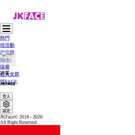
熱門
找活動
找品牌
抽卡
探索
訪客
百大女郎
找FACE
登入
設定
JKFace© 2018 - 2026
All Right Reserved