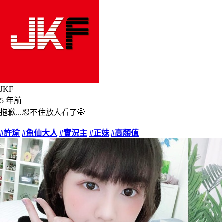
JKF
5 年前
抱歉...忍不住放大看了🤭
#許瑜
#魚仙大人
#實況主
#正妹
#高顏值