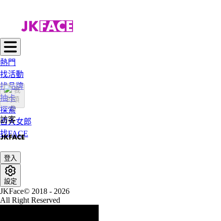
熱門
找活動
找品牌
抽卡
探索
訪客
百大女郎
找FACE
登入
設定
JKFace© 2018 - 2026
All Right Reserved