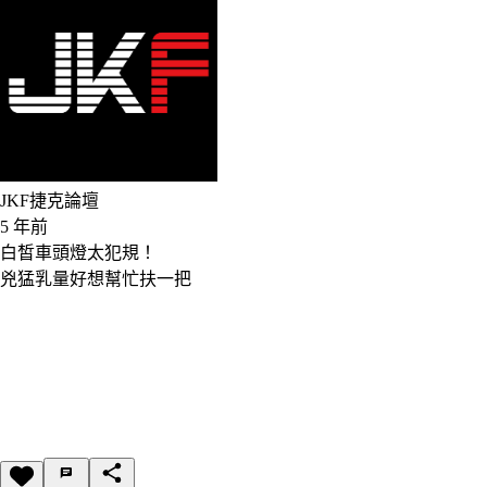
JKF捷克論壇
5 年前
白皙車頭燈太犯規！
兇猛乳量好想幫忙扶一把