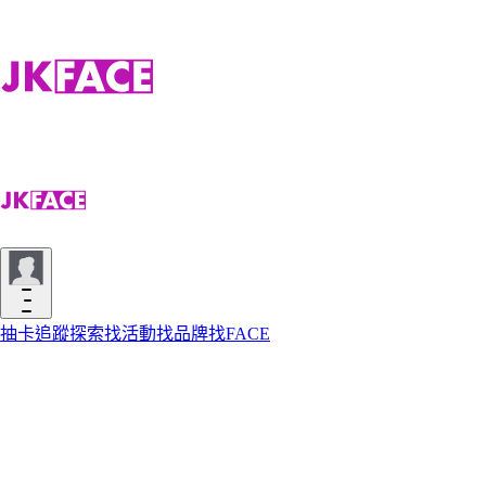
抽卡
追蹤
探索
找活動
找品牌
找FACE