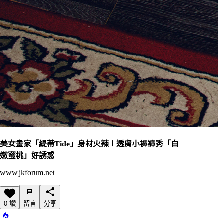
美女畫家「緹蒂Tide」身材火辣！透膚小褲褲秀「白
嫩蜜桃」好誘惑
www.jkforum.net
0 讚
留言
分享