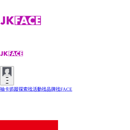
抽卡
追蹤
探索
找活動
找品牌
找FACE