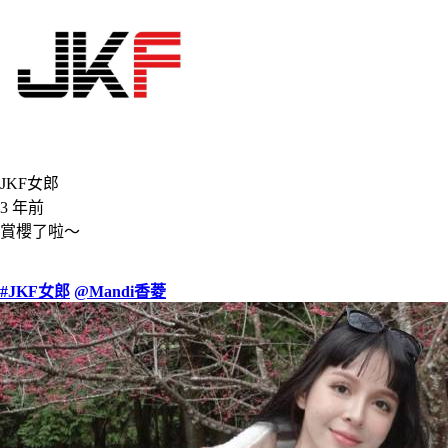
JKF女郎
3 年前
賞櫻了啦～
#JKF女郎
@Mandi香菱