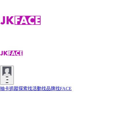
抽卡
追蹤
探索
找活動
找品牌
找FACE