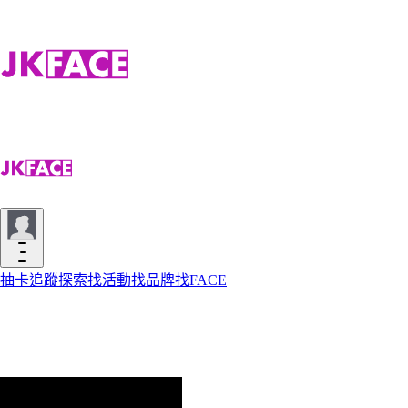
抽卡
追蹤
探索
找活動
找品牌
找FACE