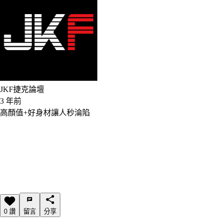
JKF捷克論壇
3 年前
高顏值+好身材讓人秒淪陷
0 讚
留言
分享