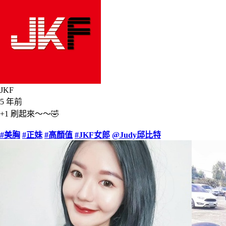
JKF
5 年前
+1 刷起來～～🤣
#美胸
#正妹
#高顏值
#JKF女郎
@Judy邱比特