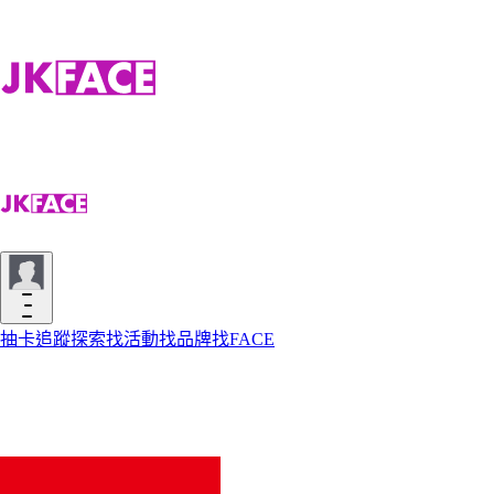
抽卡
追蹤
探索
找活動
找品牌
找FACE