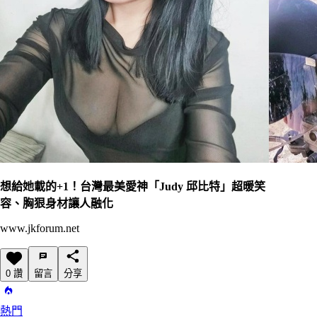
想給她載的+1！台灣最美愛神「Judy 邱比特」超暖笑
容、胸狠身材讓人融化
www.jkforum.net
0 讚
留言
分享
熱門