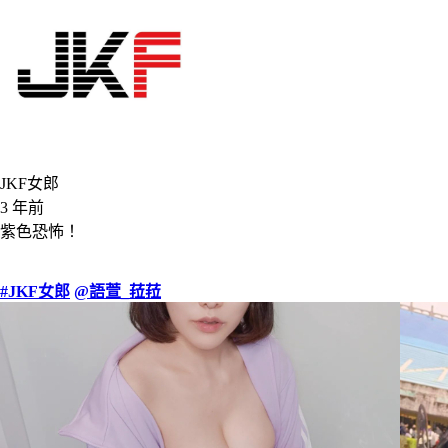
JKF女郎
3 年前
紫色恐怖！
#JKF女郎
@語萱_菈菈