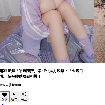
邪惡正妹「語萱菈菈」紫"色"猛力攻擊，「火辣白
乳」快被膝蓋擠到引爆！
www.jkforum.net
0 讚
留言
分享