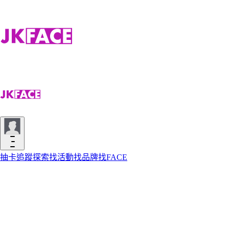
抽卡
追蹤
探索
找活動
找品牌
找FACE