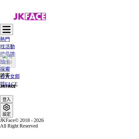
熱門
找活動
找品牌
抽卡
探索
訪客
百大女郎
找FACE
登入
設定
JKFace© 2018 - 2026
All Right Reserved