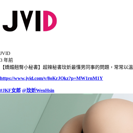
JVID
3 年前
【嬌媚翹臀小秘書】超辣秘書玟妡最懂男同事的問題，常常以溫柔的
https://www.jvid.com/v/8oKrJOkz?p=MW1rnM1Y
#JKF女郎
@玟妡WenHsin